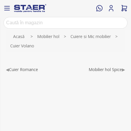
Numele atributului
Valoarea atributului
Acasă
>
Mobilier hol
>
Cuiere si Mic mobilier
>
Cuier Volano
◀
Cuier Romance
Mobilier hol Spice
▶