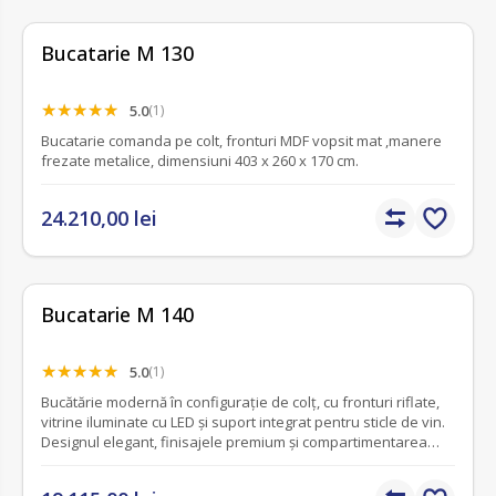
Bucatarie M 130
5.0
(1)
Bucatarie comanda pe colt, fronturi MDF vopsit mat ,manere
frezate metalice, dimensiuni 403 x 260 x 170 cm.
24.210,00 lei
Bucatarie M 140
5.0
(1)
Bucătărie modernă în configurație de colț, cu fronturi riflate,
vitrine iluminate cu LED și suport integrat pentru sticle de vin.
Designul elegant, finisajele premium și compartimentarea
eficientă transformă această configurație într-o alegere
ideală pentru locuințele contemporane. Produs realizat