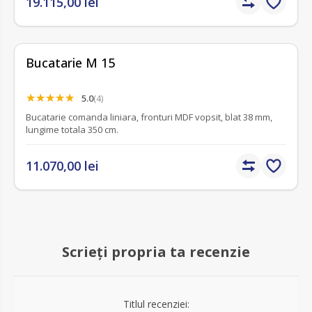
19.115,00 lei
exclusiv pe comandă și personalizabil în funcție de spațiu și
preferințe.
Bucatarie M 15
5.0
(4)
Bucatarie comanda liniara, fronturi MDF vopsit, blat 38 mm,
lungime totala 350 cm.
11.070,00 lei
Scrieți propria ta recenzie
Titlul recenziei: