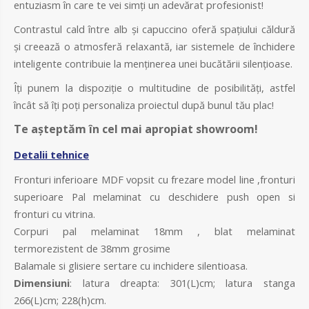
entuziasm în care te vei simți un adevărat profesionist!
Contrastul cald între alb și capuccino oferă spațiului căldură
și creează o atmosferă relaxantă, iar sistemele de închidere
inteligente contribuie la menținerea unei bucătării silențioase.
Îți punem la dispoziție o multitudine de posibilități, astfel
încât să îți poți personaliza proiectul după bunul tău plac!
Te așteptăm în cel mai apropiat showroom!
Detalii tehnice
Fronturi inferioare MDF vopsit cu frezare model line ,fronturi
superioare Pal melaminat cu deschidere push open si
fronturi cu vitrina.
Corpuri pal melaminat 18mm , blat melaminat
termorezistent de 38mm grosime
Balamale si glisiere sertare cu inchidere silentioasa.
Dimensiuni
: latura dreapta: 301(L)cm; latura stanga
266(L)cm; 228(h)cm.