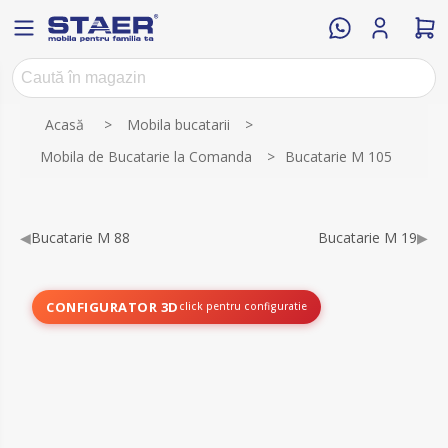
Acasă
>
Mobila bucatarii
>
Mobila de Bucatarie la Comanda
>
Bucatarie M 105
◀
Bucatarie M 88
Bucatarie M 19
▶
CONFIGURATOR 3D
click pentru configuratie