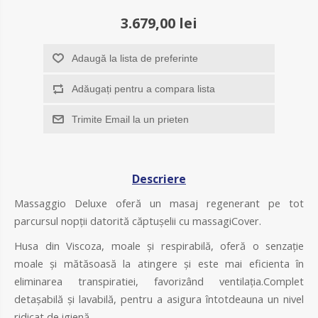
3.679,00 lei
Adaugă la lista de preferinte
Adăugați pentru a compara lista
Trimite Email la un prieten
Descriere
Massaggio Deluxe oferă un masaj regenerant pe tot
parcursul nopții datorită căptușelii cu massagiCover.
Husa din Viscoza, moale și respirabilă, oferă o senzație
moale și mătăsoasă la atingere și este mai eficienta în
eliminarea transpiratiei, favorizând ventilația.Complet
detașabilă și lavabilă, pentru a asigura întotdeauna un nivel
ridicat de igienă.