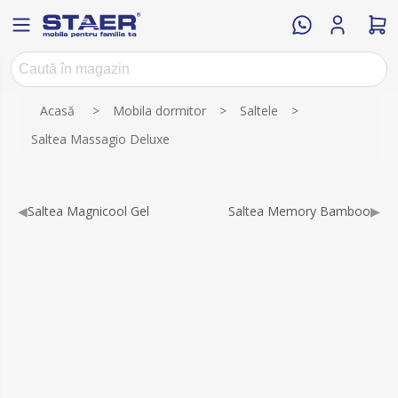
Numele atributului
Valoarea atributului
Acasă
>
Mobila dormitor
>
Saltele
>
Saltea Massagio Deluxe
◀
Saltea Magnicool Gel
Saltea Memory Bamboo
▶