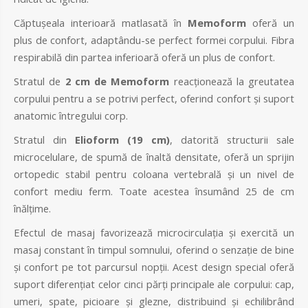
Căptușeala interioară matlasată în
Memoform
oferă un
plus de confort, adaptându-se perfect formei corpului. Fibra
respirabilă din partea inferioară oferă un plus de confort.
Stratul de
2 cm de Memoform
reacționează la greutatea
corpului pentru a se potrivi perfect, oferind confort și suport
anatomic întregului corp.
Stratul din
Elioform (19 cm)
, datorită structurii sale
microcelulare, de spumă de înaltă densitate, oferă un sprijin
ortopedic stabil pentru coloana vertebrală și un nivel de
confort mediu ferm. Toate acestea însumând 25 de cm
înălțime.
Efectul de masaj favorizează microcirculația și exercită un
masaj constant în timpul somnului, oferind o senzație de bine
și confort pe tot parcursul nopții. Acest design special oferă
suport diferențiat celor cinci părți principale ale corpului: cap,
umeri, spate, picioare și glezne, distribuind și echilibrând