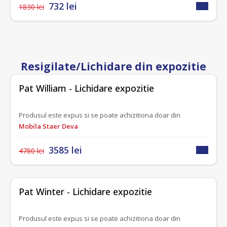
732 lei
1830 lei
-25%
Resigilate/Lichidare din expozitie
LICHIDARE EXPOZITIE
Pat William - Lichidare expozitie
Produsul este expus si se poate achizitiona doar din
Mobila Staer Deva
3585 lei
4780 lei
-25%
LICHIDARE EXPOZITIE
Pat Winter - Lichidare expozitie
Produsul este expus si se poate achizitiona doar din