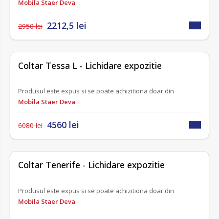
Mobila Staer Deva
2212,5 lei
2950 lei
-25%
LICHIDARE EXPOZITIE
Coltar Tessa L - Lichidare expozitie
Produsul este expus si se poate achizitiona doar din
Mobila Staer Deva
4560 lei
6080 lei
-25%
LICHIDARE EXPOZITIE
Coltar Tenerife - Lichidare expozitie
Produsul este expus si se poate achizitiona doar din
Mobila Staer Deva