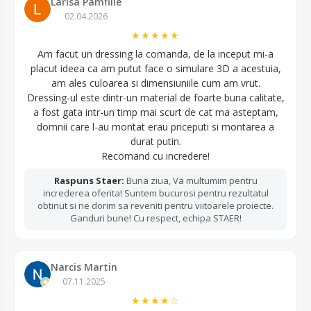
Larisa Pamfilie
02.04.2026
★★★★★
Am facut un dressing la comanda, de la inceput mi-a
placut ideea ca am putut face o simulare 3D a acestuia,
am ales culoarea si dimensiuniile cum am vrut.
Dressing-ul este dintr-un material de foarte buna calitate,
a fost gata intr-un timp mai scurt de cat ma asteptam,
domnii care l-au montat erau priceputi si montarea a
durat putin.
Recomand cu incredere!
Raspuns Staer:
Buna ziua, Va multumim pentru
increderea oferita! Suntem bucurosi pentru rezultatul
obtinut si ne dorim sa reveniti pentru viitoarele proiecte.
Ganduri bune! Cu respect, echipa STAER!
Narcis Martin
07.11.2025
★★★★☆