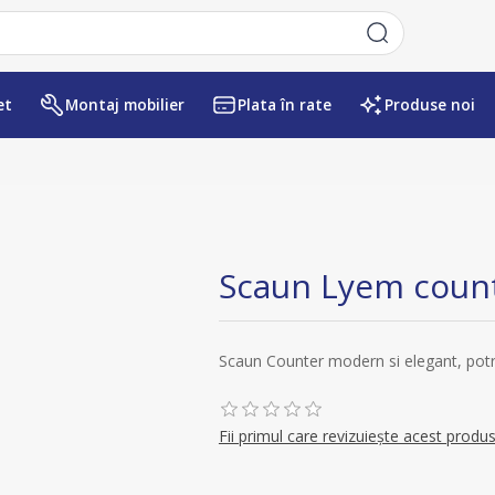
et
Montaj mobilier
Plata în rate
Produse noi
Numele atributului
Valoarea atr
Scaun Lyem coun
Scaun Counter modern si elegant, potri
Fii primul care revizuiește acest produ