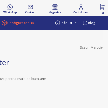
WhatsApp
Contact
Magazine
Contul meu
(0)
Configurator 3D
Info Utile
Blog
ibutului
Scaun Marco
▶
ter
vit pentru insula de bucatarie.
s