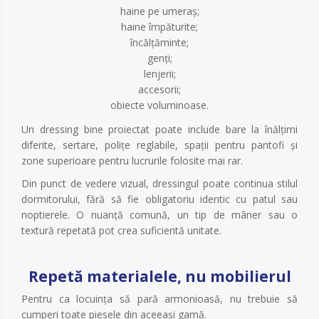
haine pe umeraș;
haine împăturite;
încălțăminte;
genți;
lenjerii;
accesorii;
obiecte voluminoase.
Un dressing bine proiectat poate include bare la înălțimi
diferite, sertare, polițe reglabile, spații pentru pantofi și
zone superioare pentru lucrurile folosite mai rar.
Din punct de vedere vizual, dressingul poate continua stilul
dormitorului, fără să fie obligatoriu identic cu patul sau
noptierele. O nuanță comună, un tip de mâner sau o
textură repetată pot crea suficientă unitate.
Repetă materialele, nu mobilierul
Pentru ca locuința să pară armonioasă, nu trebuie să
cumperi toate piesele din aceeași gamă.