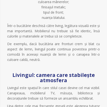
culoarea mânerelor;
finisajul metalic;
tipul de front;
nuanța blatului.
Într-o bucătărie deschisă către living, legătura vizuală este și
mai importantă. Mobilierul nu trebuie să fie identic, însă
culorile și materialele ar trebui să se completeze.
De exemplu, dacă bucătăria are fronturi crem și blat cu
aspect de lemn, livingul poate continua povestea printr-o
comodă în aceeași nuanță de lemn și o canapea într-o
culoare caldă, neutră.
Livingul: camera care stabilește
atmosfera
Livingul este spațiul în care stilul casei devine cel mai vizibil.
Canapeaua, mobilierul TV, măsuța, biblioteca și
decorațiunile trebuie să formeze un ansamblu echilibrat.
Una dintre cele mai frecvente greșeli este alegerea tuturor