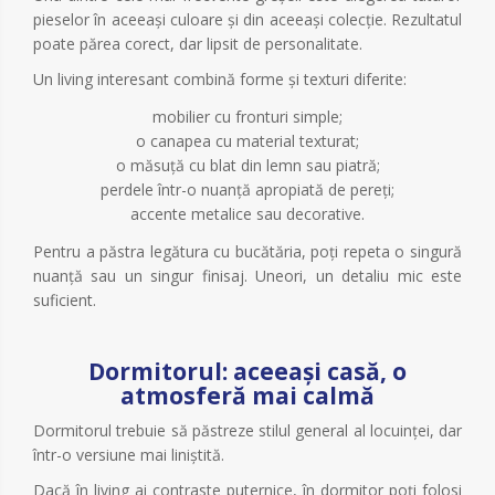
pieselor în aceeași culoare și din aceeași colecție. Rezultatul
poate părea corect, dar lipsit de personalitate.
Un living interesant combină forme și texturi diferite:
mobilier cu fronturi simple;
o canapea cu material texturat;
o măsuță cu blat din lemn sau piatră;
perdele într-o nuanță apropiată de pereți;
accente metalice sau decorative.
Pentru a păstra legătura cu bucătăria, poți repeta o singură
nuanță sau un singur finisaj. Uneori, un detaliu mic este
suficient.
Dormitorul: aceeași casă, o
atmosferă mai calmă
Dormitorul trebuie să păstreze stilul general al locuinței, dar
într-o versiune mai liniștită.
Dacă în living ai contraste puternice, în dormitor poți folosi