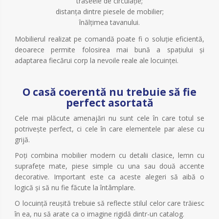
traseele de circulație;
distanța dintre piesele de mobilier;
înălțimea tavanului.
Mobilierul realizat pe comandă poate fi o soluție eficientă,
deoarece permite folosirea mai bună a spațiului și
adaptarea fiecărui corp la nevoile reale ale locuinței.
O casă coerentă nu trebuie să fie
perfect asortată
Cele mai plăcute amenajări nu sunt cele în care totul se
potrivește perfect, ci cele în care elementele par alese cu
grijă.
Poți combina mobilier modern cu detalii clasice, lemn cu
suprafețe mate, piese simple cu una sau două accente
decorative. Important este ca aceste alegeri să aibă o
logică și să nu fie făcute la întâmplare.
O locuință reușită trebuie să reflecte stilul celor care trăiesc
în ea, nu să arate ca o imagine rigidă dintr-un catalog.