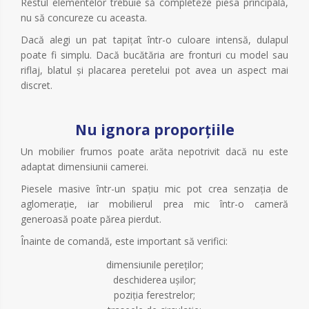
Restul elementelor trebuie să completeze piesa principală,
nu să concureze cu aceasta.
Dacă alegi un pat tapițat într-o culoare intensă, dulapul
poate fi simplu. Dacă bucătăria are fronturi cu model sau
riflaj, blatul și placarea peretelui pot avea un aspect mai
discret.
Nu ignora proporțiile
Un mobilier frumos poate arăta nepotrivit dacă nu este
adaptat dimensiunii camerei.
Piesele masive într-un spațiu mic pot crea senzația de
aglomerație, iar mobilierul prea mic într-o cameră
generoasă poate părea pierdut.
Înainte de comandă, este important să verifici:
dimensiunile pereților;
deschiderea ușilor;
poziția ferestrelor;