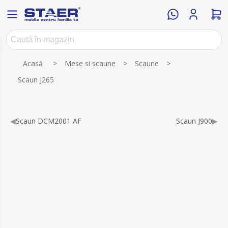
Numele atributului
Valoarea atributului
Acasă
>
Mese si scaune
>
Scaune
>
Scaun J265
◀
Scaun DCM2001 AF
Scaun J900
▶