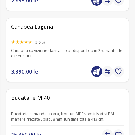
2.899,00 lei
Canapea Laguna
5.0
(8)
Canapea cu viziune clasica , fixa , disponibila in 2 variante de
dimensiuni.
3.390,00 lei
fără recenzii
Bucatarie M 40
Bucatarie comanda liniara, fronturi MDF vopsit Mat si PAL,
manere frezate , blat 38 mm, lungime totala 413 cm.
15.350,00 lei