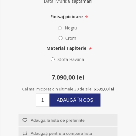
Data livrării:
8 saptamani
*
Finisaj picioare
Negru
Crom
*
Material Tapiterie
Stofa Havana
7.090,00 lei
Cel mai mic preț din ultimele 30 de zile:
6.539,00 lei
ADAUGĂ ÎN COȘ
Adaugă la lista de preferinte
Adăugați pentru a compara lista