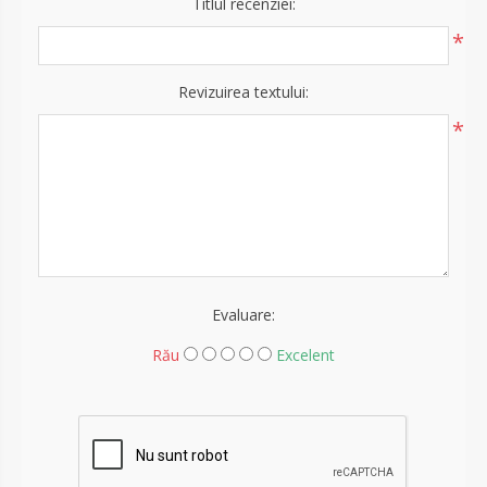
Titlul recenziei:
*
Revizuirea textului:
*
Evaluare:
Rău
Excelent