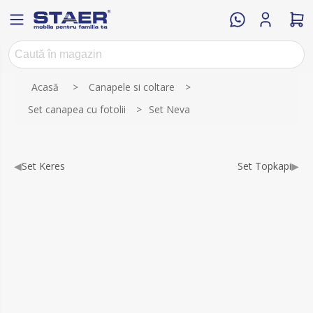
Numele atributului
Valoarea atributului
Acasă
>
Canapele si coltare
>
Set canapea cu fotolii
>
Set Neva
◀
Set Keres
Set Topkapi
▶