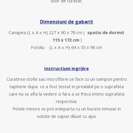
usor de curatat.
Dimensiuni de gabarit
Canapea (
L x A x H) 227 x 90 x 78 cm (
spatiu de dormit
115 x 172 cm
)
Fotoliu (L x A x H) 64 x 55 x 96 cm
Instructiuni ingrijire
Curatirea stofei sau microfibrei se face cu un sampon pentru
tapiterie dupa ce a fost testat in prealabil pe o suprafata
care nu se afla la vedere si fara a se freca intens suprafata
respectiva.
Petele minore se pot indeparta cu un burete inmuiat in
solutie de sapun diluat cu apa.