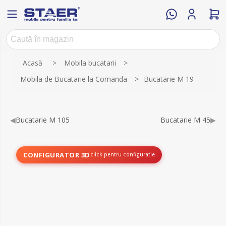
Acasă
>
Mobila bucatarii
>
Mobila de Bucatarie la Comanda
>
Bucatarie M 19
◀
Bucatarie M 105
Bucatarie M 45
▶
CONFIGURATOR 3D
click pentru configuratie