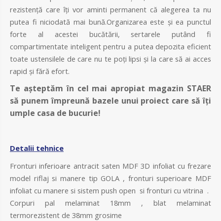
rezistență care îți vor aminti permanent că alegerea ta nu
putea fi niciodată mai bună.Organizarea este și ea punctul
forte al acestei bucătării, sertarele putând fi
compartimentate inteligent pentru a putea depozita eficient
toate ustensilele de care nu te poți lipsi și la care să ai acces
rapid și fără efort.
Te așteptăm în cel mai apropiat magazin STAER
să punem împreună bazele unui proiect care să îți
umple casa de bucurie!
Detalii tehnice
Fronturi inferioare antracit saten MDF 3D infoliat cu frezare
model riflaj si manere tip GOLA , fronturi superioare MDF
infoliat cu manere si sistem push open si fronturi cu vitrina .
Corpuri pal melaminat 18mm , blat melaminat
termorezistent de 38mm grosime