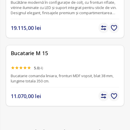
Bucătărie modernă în configurație de colț, cu fronturi riflate,
vitrine iluminate cu LED și suport integrat pentru sticle de vin.
Designul elegant, finisajele premium și compartimentarea
eficientă transformă această configurație într-o alegere
ideală pentru locuințele contemporane. Produs realizat
19.115,00 lei
exclusiv pe comandă și personalizabil în funcție de spațiu și
preferințe.
Bucatarie M 15
5.0
(4)
Bucatarie comanda liniara, fronturi MDF vopsit, blat 38 mm,
lungime totala 350 cm.
11.070,00 lei