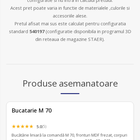
configuratie si nu intra in calculul pretului.
Acest pret poate varia in functie de materialele ,culorile si
accesoriile alese.
Pretul afisat mai sus este calculat pentru configuratia
standard
540197
(configuratie disponibila in programul 3D
din reteaua de magazine STAER).
Produse asemanatoare
Bucatarie M 70
5.0
(5)
Bucătărie liniară la comandă M 70, fronturi MDF frezat, corpuri