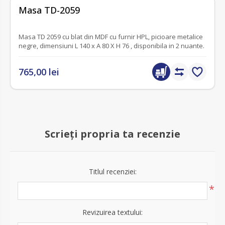
fără recenzii
Masa TD-2059
Masa TD 2059 cu blat din MDF cu furnir HPL, picioare metalice
negre, dimensiuni L 140 x A 80 X H 76 , disponibila in 2 nuante.
765,00 lei
Scrieți propria ta recenzie
Titlul recenziei:
*
Revizuirea textului: