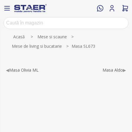
Numele atributului
Valoarea atributului
Acasă
>
Mese si scaune
>
Mese de living si bucatarie
>
Masa SL673
◀
Masa Olivia ML
Masa Aldo
▶