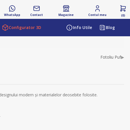
WhatsApp
Contact
Magazine
Contul meu
(0)
Configurator 3D
Info Utile
Blog
ibutului
Fotoliu Puf
▶
 designului modern şi materialelor deosebite folosite.
s