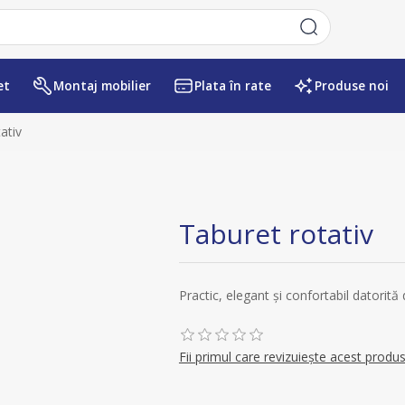
et
Montaj mobilier
Plata în rate
Produse noi
Numele atributului
Valoarea atr
ativ
Taburet rotativ
Practic, elegant şi confortabil datorită
Fii primul care revizuiește acest produ