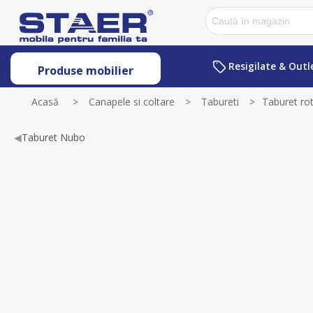
Resigilate & Outl
Produse mobilier
Acasă
>
Canapele si coltare
>
Tabureti
>
Taburet rot
◀
Taburet Nubo