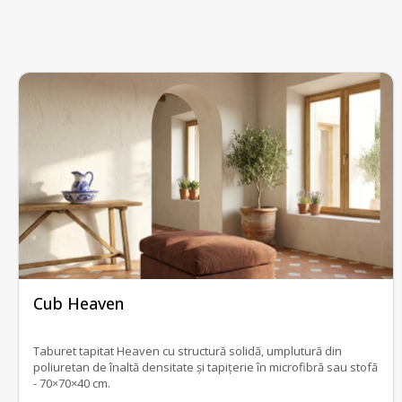
fără recenzii
Cub Heaven
Taburet tapitat Heaven cu structură solidă, umplutură din
poliuretan de înaltă densitate și tapițerie în microfibră sau stofă
- 70×70×40 cm.