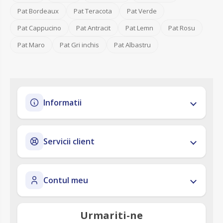
Pat Bordeaux
Pat Teracota
Pat Verde
Pat Cappucino
Pat Antracit
Pat Lemn
Pat Rosu
Pat Maro
Pat Gri inchis
Pat Albastru
Informatii
Servicii client
Contul meu
Urmariti-ne