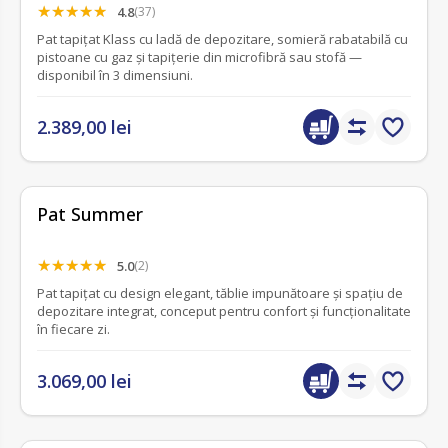
4.8
(37)
Pat tapițat Klass cu ladă de depozitare, somieră rabatabilă cu
pistoane cu gaz și tapițerie din microfibră sau stofă —
disponibil în 3 dimensiuni.
2.389,00 lei
Pat Summer
5.0
(2)
Pat tapițat cu design elegant, tăblie impunătoare și spațiu de
depozitare integrat, conceput pentru confort și funcționalitate
în fiecare zi.
3.069,00 lei