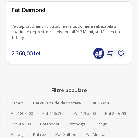
fără recenzii
Pat Diamond
Pat tapițat Diamond cu tăblie înaltă, somieră rabatabilă și
spațiu de depozitare — disponibil în 3 lățimi, stofă colecția
Tiffany.
2.360,00 lei
Filtre populare
Pat Alb
Pat cu lada de depozitare
Pat 160x200
Pat 180x200
Pat 140x200
Pat 120x200
Pat 200x200
Pat 90x200
Pat tapitat
Pat negru
Pat gri
Pat bej
Pat roz
Pat Galben
Pat Mustar