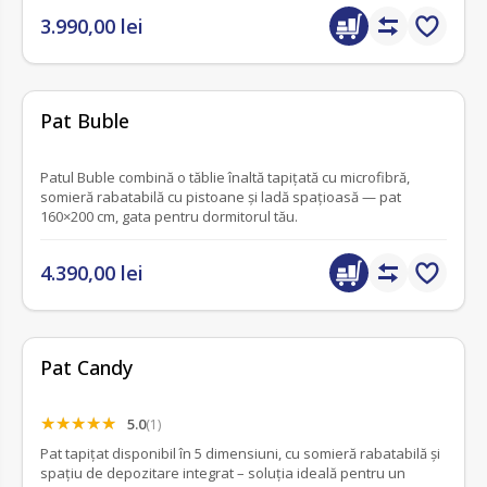
3.990,00 lei
fără recenzii
Pat Buble
Patul Buble combină o tăblie înaltă tapițată cu microfibră,
somieră rabatabilă cu pistoane și ladă spațioasă — pat
160×200 cm, gata pentru dormitorul tău.
4.390,00 lei
Pat Candy
5.0
(1)
Pat tapițat disponibil în 5 dimensiuni, cu somieră rabatabilă și
spațiu de depozitare integrat – soluția ideală pentru un