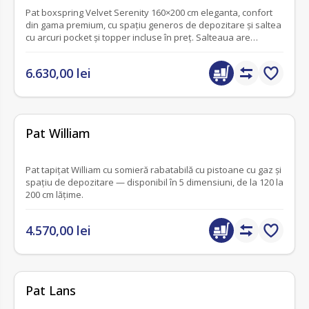
Pat boxspring Velvet Serenity 160×200 cm eleganta, confort
din gama premium, cu spațiu generos de depozitare și saltea
cu arcuri pocket și topper incluse în preț. Salteaua are
inaltimea totala de 35 cm (confort de hotel, in fiecare noapte ).
6.630,00 lei
fără recenzii
Pat William
Pat tapițat William cu somieră rabatabilă cu pistoane cu gaz și
spațiu de depozitare — disponibil în 5 dimensiuni, de la 120 la
200 cm lățime.
4.570,00 lei
Pat Lans