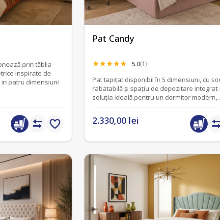
Pat Candy
5.0
(1)
onează prin tăblia
etrice inspirate de
Pat tapițat disponibil în 5 dimensiuni, cu s
l in patru dimensiuni
rabatabilă și spațiu de depozitare integrat 
soluția ideală pentru un dormitor modern,
confortabil și bine organizat.
2.330,00 lei