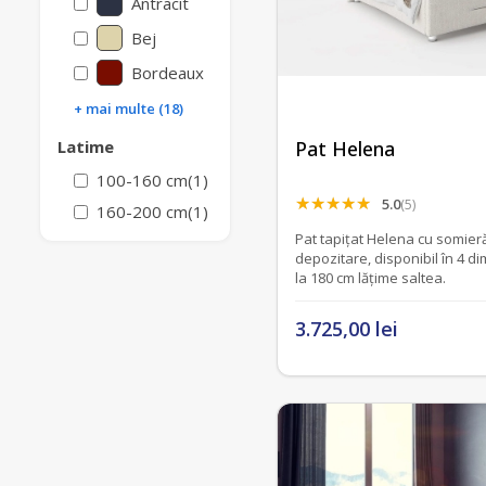
Antracit
Bej
Bordeaux
+ mai multe (18)
Pat Helena
Latime
100-160 cm
(1)
5.0
(5)
160-200 cm
(1)
Pat tapițat Helena cu somieră
depozitare, disponibil în 4 d
la 180 cm lățime saltea.
3.725,00 lei