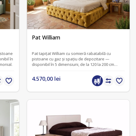
fără recenzii
Pat William
istoane
Pat tapițat William cu somieră rabatabilă cu
nibil în
pistoane cu gaz și spațiu de depozitare —
monial.
disponibil în 5 dimensiuni, de la 120 la 200 cm
lățime.
4.570,00 lei