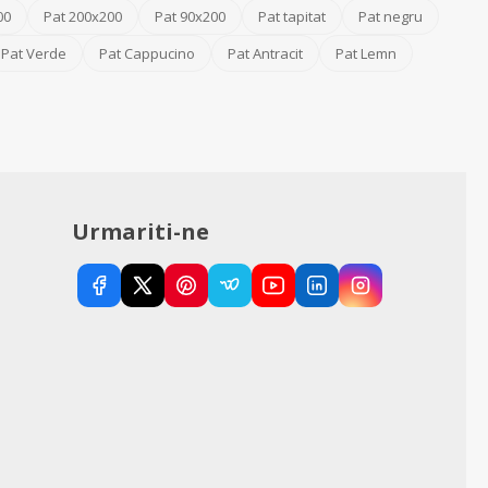
00
Pat 200x200
Pat 90x200
Pat tapitat
Pat negru
Pat Verde
Pat Cappucino
Pat Antracit
Pat Lemn
Urmariti-ne