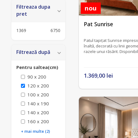
Filtreaza dupa
nou
pret
fără recenzii
Pat Sunrise
1369
6750
Patul tapițat Sunrise impresi
înaltă, decorată cu linii geom
razele unui răsărit. Disponibi
Filtrează după
Pentru saltea(cm)
1.369,00 lei
90 x 200
120 x 200
100 x 200
140 x 190
140 x 200
160 x 200
+ mai multe (2)