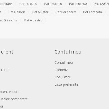
pozitare
Pat 160x200
Pat 180x200
Pat 140x200
Pat 120x2
z
Pat Galben
Pat Mustar
Pat Bordeaux
Pat Teracota
at Gri inchis
Pat Albastru
 client
Contul meu
Contul meu
 retur
Comenzi
Cosul meu
Lista preferinte
ecent vazute
duselor comparate
oi