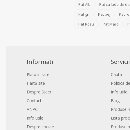
Pat Alb
Pat cu lada de de
Pat gri
Pat bej
Pat ro
Pat Rosu
Pat Maro
P
Informatii
Servicii
Plata in rate
Cauta
Hartă site
Politica de
Despre Staer
Info utile
Contact
Blog
ANPC
Produse r
Info utile
Lista pro
Despre cookie
Produse n