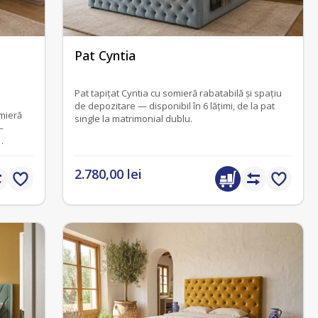
fără recenzii
Pat Cyntia
Pat tapițat Cyntia cu somieră rabatabilă și spațiu
de depozitare — disponibil în 6 lățimi, de la pat
omieră
single la matrimonial dublu.
–
2.780,00 lei