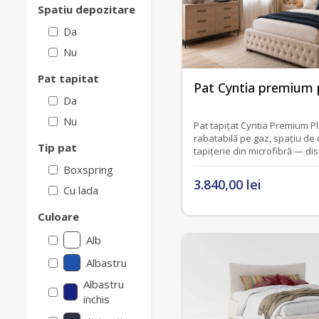
Spatiu depozitare
Da
Nu
Pat tapitat
fără recenzii
Pat Cyntia premium 
Da
Nu
Pat tapițat Cyntia Premium P
rabatabilă pe gaz, spațiu de 
Tip pat
tapițerie din microfibră — disp
Boxspring
3.840,00 lei
Cu lada
Culoare
Alb
Albastru
Albastru
inchis