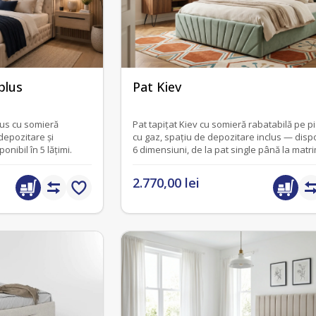
fără recenzii
plus
Pat Kiev
lus cu somieră
Pat tapițat Kiev cu somieră rabatabilă pe p
depozitare și
cu gaz, spațiu de depozitare inclus — dispo
onibil în 5 lățimi.
6 dimensiuni, de la pat single până la matri
2.770,00 lei