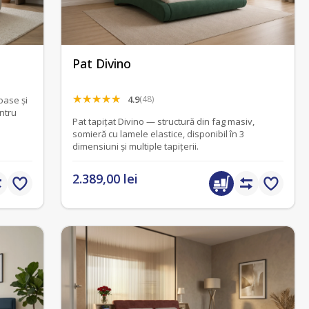
Pat Divino
4.9
(48)
oase și
ntru
Pat tapițat Divino — structură din fag masiv,
somieră cu lamele elastice, disponibil în 3
dimensiuni și multiple tapițerii.
2.389,00 lei