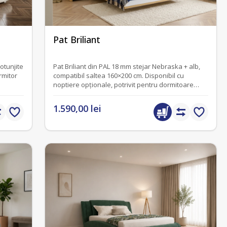
fără recenzii
Pat Briliant
otunjite
Pat Briliant din PAL 18 mm stejar Nebraska + alb,
rmitor
compatibil saltea 160×200 cm. Disponibil cu
noptiere opționale, potrivit pentru dormitoare
matrimoniale.
1.590,00 lei