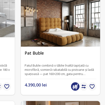
fără recenzii
Pat Buble
Patul Buble combină o tăblie înaltă tapițată cu
de 180 x
microfibră, somieră rabatabilă cu pistoane și ladă
spațioasă — pat 160×200 cm, gata pentru
dormitorul tău.
4.390,00 lei