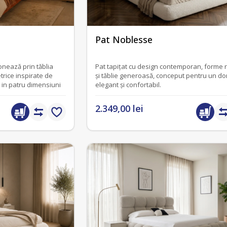
fără recenzii
Pat Noblesse
onează prin tăblia
Pat tapițat cu design contemporan, forme r
etrice inspirate de
și tăblie generoasă, conceput pentru un do
l in patru dimensiuni
elegant și confortabil.
2.349,00 lei