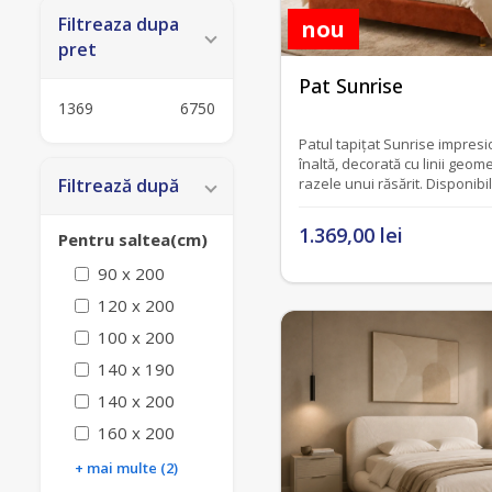
Filtreaza dupa
nou
pret
fără recenzii
Pat Sunrise
1369
6750
Patul tapițat Sunrise impresi
înaltă, decorată cu linii geom
razele unui răsărit. Disponibi
Filtrează după
1.369,00 lei
Pentru saltea(cm)
90 x 200
120 x 200
100 x 200
140 x 190
140 x 200
160 x 200
+ mai multe (2)