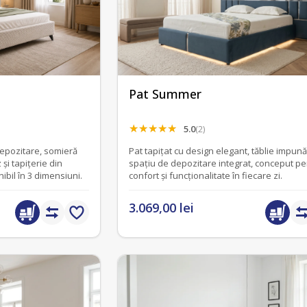
Pat Summer
5.0
(2)
depozitare, somieră
Pat tapițat cu design elegant, tăblie impună
și tapițerie din
spațiu de depozitare integrat, conceput pe
ibil în 3 dimensiuni.
confort și funcționalitate în fiecare zi.
3.069,00 lei