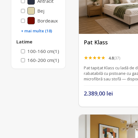
Antracit
Bej
Bordeaux
+ mai multe (18)
Pat Klass
Latime
100-160 cm
(1)
4.8
(37)
160-200 cm
(1)
Pat tapițat Klass cu ladă de 
rabatabilă cu pistoane cu gaz 
microfibră sau stofă — dispon
2.389,00 lei