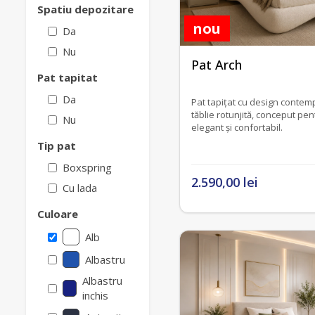
Spatiu depozitare
nou
Da
Nu
fără recenzii
Pat Arch
Pat tapitat
Da
Pat tapițat cu design contempo
tăblie rotunjită, conceput pe
Nu
elegant și confortabil.
Tip pat
Boxspring
2.590,00 lei
Cu lada
Culoare
Alb
Albastru
Albastru
inchis