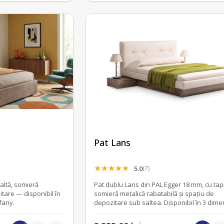
Pat Lans
5.0
(7)
naltă, somieră
Pat dublu Lans din PAL Egger 18 mm, cu tapi
itare — disponibil în
somieră metalică rabatabilă și spațiu de
ffany.
depozitare sub saltea. Disponibil în 3 dime