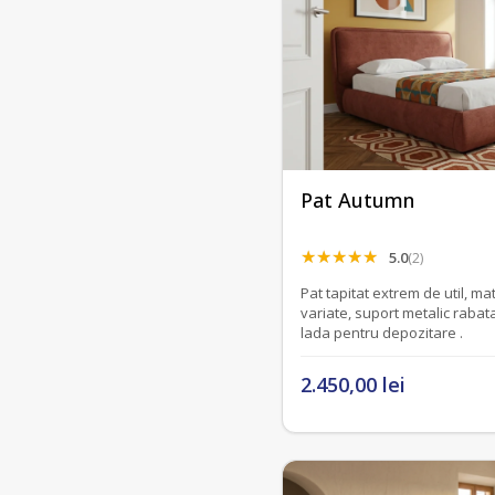
Pat Autumn
5.0
(2)
Pat tapitat extrem de util, mat
variate, suport metalic rabata
lada pentru depozitare .
2.450,00 lei