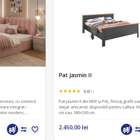
Pat Jasmin II
5.0
(1)
mensiuni, cu somieră
Pat Jasmin II din MDF și PAL, finisaj grafit sa
itare integrat –
stejar artizanal, disponibil pentru saltea 1
mitor modern,
cm sau 180×200 cm.
2.450,00 lei