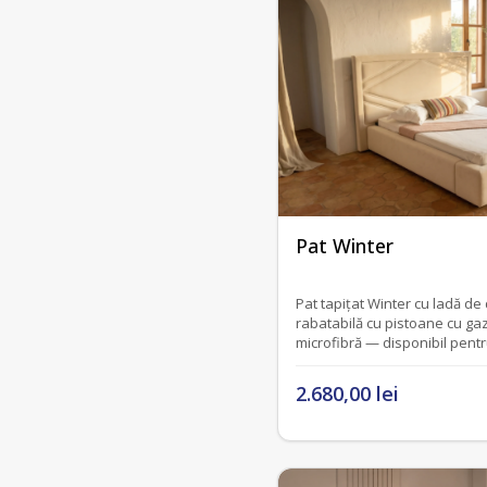
fără recenzii
Pat Winter
Pat tapițat Winter cu ladă de
rabatabilă cu pistoane cu gaz 
microfibră — disponibil pentr
sau 180 cm.
2.680,00 lei