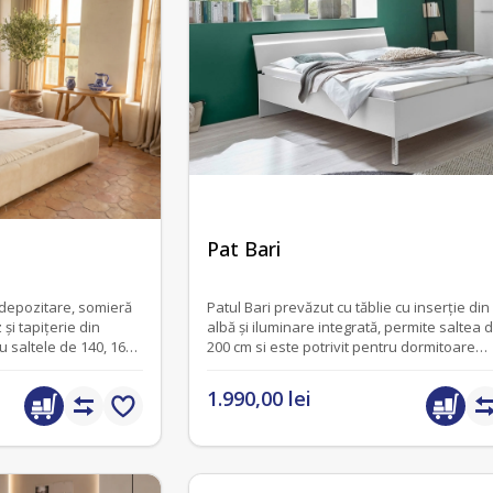
fără recenzii
Pat Bari
 depozitare, somieră
Patul Bari prevăzut cu tăblie cu inserție din sticlă
și tapițerie din
albă și iluminare integrată, permite saltea 
u saltele de 140, 160
200 cm si este potrivit pentru dormitoare
luminoase și contemporane.
1.990,00 lei