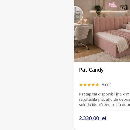
Pat Candy
5.0
(1)
Pat tapițat disponibil în 5 di
rabatabilă și spațiu de depoz
soluția ideală pentru un dor
confortabil și bine organizat.
2.330,00 lei