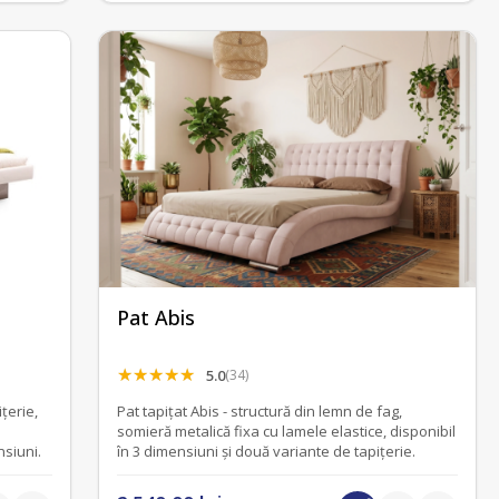
Pat Abis
5.0
(34)
țerie,
Pat tapițat Abis - structură din lemn de fag,
somieră metalică fixa cu lamele elastice, disponibil
nsiuni.
în 3 dimensiuni și două variante de tapițerie.