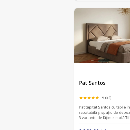
Pat Santos
5.0
(4)
Pat tapițat Santos cu tăblie î
rabatabilă și spațiu de depoz
3 variante de lățime, stofă Ti