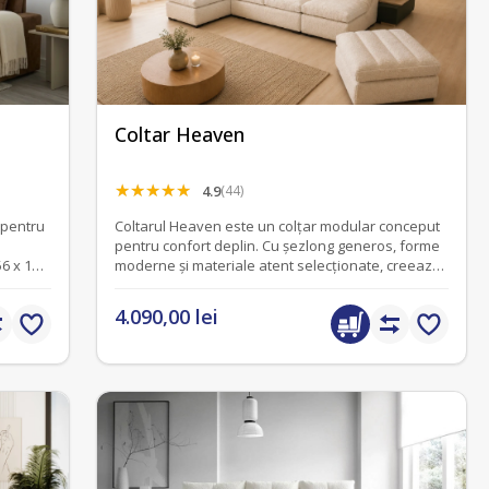
Coltar Heaven
4.9
(44)
t pentru
Coltarul Heaven este un colțar modular conceput
pentru confort deplin. Cu șezlong generos, forme
56 x 153
moderne și materiale atent selecționate, creează
un spațiu primitor pentru relaxare și socializare.
4.090,00 lei