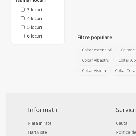
Numar locuri
3 locuri
4 locuri
5 locuri
6 locuri
Filtre populare
Coltar extensibil
Coltar c
Coltar Albastru
Coltar Alb
Coltar Visiniu
Coltar Tera
Informatii
Servicii
Plata in rate
Cauta
Hartă site
Politica de