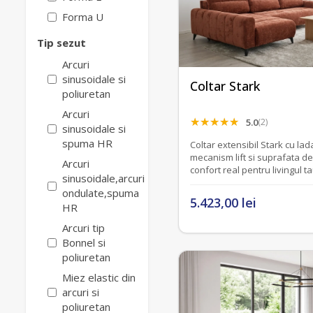
Forma U
Tip sezut
Arcuri
sinusoidale si
Coltar Stark
poliuretan
Arcuri
5.0
(2)
sinusoidale si
spuma HR
Coltar extensibil Stark cu la
mecanism lift si suprafata de
Arcuri
confort real pentru livingul ta
sinusoidale,arcuri
ondulate,spuma
5.423,00 lei
HR
Arcuri tip
Bonnel si
poliuretan
Miez elastic din
arcuri si
poliuretan