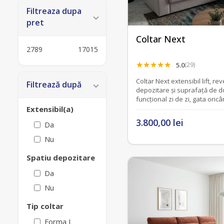
Filtreaza dupa
pret
Coltar Next
2789
17015
5.0
(29)
Coltar Next extensibil lift, rev
Filtrează după
depozitare și suprafață de d
funcțional zi de zi, gata oric
Extensibil(a)
3.800,00 lei
Da
Nu
Spatiu depozitare
Da
Nu
Tip coltar
Forma L