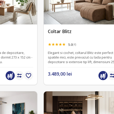
Coltar Blitz
5.0
(4)
da de depozitare,
Elegant si cochet, coltarul Blitz este perfec
 dormit 273 x 152 cm -
spatiile mici, este prevazut cu lada pentru
u.
depozitare si extensie tip lift, dimensiuni 2
cm.
3.489,00 lei