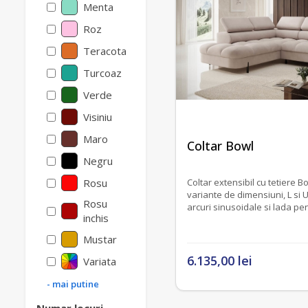
Menta
Roz
Teracota
Turcoaz
Verde
Visiniu
Maro
fără recenzii
Coltar Bowl
Negru
Rosu
Coltar extensibil cu tetiere Bowl , disponibil in 2
variante de dimensiuni, L si U, sezu
Rosu
arcuri sinusoidale
inchis
Mustar
6.135,00 lei
Variata
- mai putine