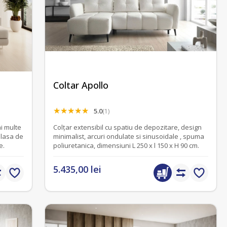
Coltar Apollo
5.0
(1)
Colțar extensibil cu spatiu de depozitare, design
minimalist, arcuri ondulate si sinusoidale , spuma
re.
poliuretanica, dimensiuni L 250 x l 150 x H 90 cm.
5.435,00 lei