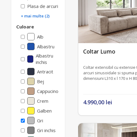
Plasa de arcuri
+ mai multe (2)
Culoare
Alb
Albastru
fără recenzii
Coltar Lumo
Albastru
inchis
Coltar extensibil cu extensie ti
Antracit
arcuri sinusoidale si spuma p
dimensiuni L310 x l 170 
Bej
Cappucino
Crem
4.990,00 lei
Galben
Gri
Gri inchis