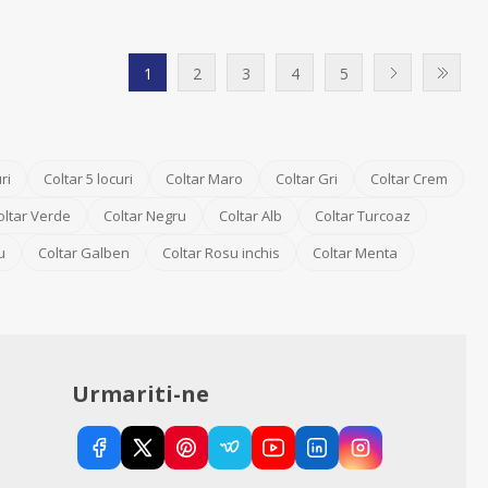
1
2
3
4
5
ri
Coltar 5 locuri
Coltar Maro
Coltar Gri
Coltar Crem
oltar Verde
Coltar Negru
Coltar Alb
Coltar Turcoaz
u
Coltar Galben
Coltar Rosu inchis
Coltar Menta
Urmariti-ne