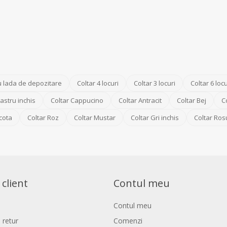
u lada de depozitare
Coltar 4 locuri
Coltar 3 locuri
Coltar 6 locu
astru inchis
Coltar Cappucino
Coltar Antracit
Coltar Bej
C
cota
Coltar Roz
Coltar Mustar
Coltar Gri inchis
Coltar Ros
 client
Contul meu
Contul meu
 retur
Comenzi