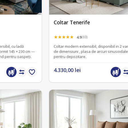
Coltar Tenerife
4.9
(69)
ersibil, cu ladă
Coltar modern extensibil, disponibil in 2 va
ormit 145 × 230 cm —
de dimensiuni , plasa de arcuri sinusoidale
ând pentru oaspeți.
pentru depozitare.
4.330,00 lei