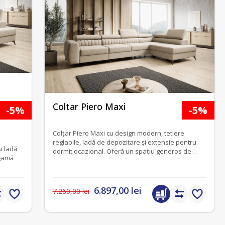
fără recenzii
Coltar Piero Maxi
-5%
-5%
Colțar Piero Maxi cu design modern, tetiere
reglabile, ladă de depozitare și extensie pentru
și ladă
dormit ocazional. Oferă un spațiu generos de
 gamă
relaxare și poate fi personalizat într-o gamă
variată de materiale și culori.
6.897,00 lei
7.260,00 lei