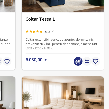
Coltar Tessa L
5.0
(14)
riante
Coltar extensibil, conceput pentru dormit zilnic,
 si lada
prevazut cu 2 lazi pentru depozitare, dimensiuni
L302 x l200 x H 93 cm.
6.080,00 lei