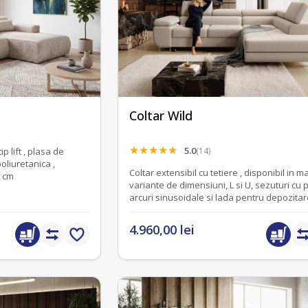
Coltar Wild
5.0
(14)
p lift , plasa de
oliuretanica ,
Coltar extensibil cu tetiere , disponibil in mai multe
x H 80 cm
variante de dimensiuni, L si U, sezuturi cu plasa de
arcuri sinusoidale si lada pentru depozita
4.960,00 lei