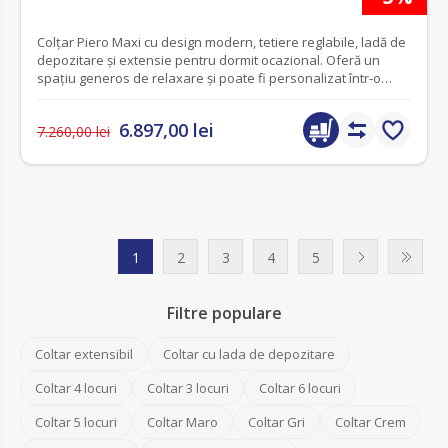
Colțar Piero Maxi cu design modern, tetiere reglabile, ladă de
depozitare și extensie pentru dormit ocazional. Oferă un
spațiu generos de relaxare și poate fi personalizat într-o
gamă variată de materiale și culori.
6.897,00 lei
7.260,00 lei
1
2
3
4
5
Filtre populare
Coltar extensibil
Coltar cu lada de depozitare
Coltar 4 locuri
Coltar 3 locuri
Coltar 6 locuri
Coltar 5 locuri
Coltar Maro
Coltar Gri
Coltar Crem