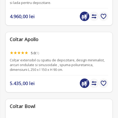
si lada pentru depozitare.
4.960,00 lei
Coltar Apollo
5.0
(1)
Colțar extensibil cu spatiu de depozitare, design minimalist,
arcuri ondulate si sinusoidale , spuma poliuretanica,
dimensiuni L 250 x l 150 x H 90 cm.
5.435,00 lei
fără recenzii
Coltar Bowl