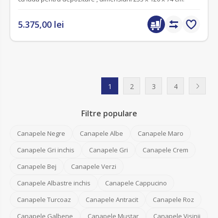
5.375,00 lei
1
2
3
4
Filtre populare
Canapele Negre
Canapele Albe
Canapele Maro
Canapele Gri inchis
Canapele Gri
Canapele Crem
Canapele Bej
Canapele Verzi
Canapele Albastre inchis
Canapele Cappucino
Canapele Turcoaz
Canapele Antracit
Canapele Roz
Canapele Galbene
Canapele Mustar
Canapele Visinii