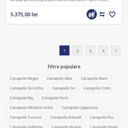
5.375,00 lei
1
2
3
4
Filtre populare
Canapele Negre
Canapele Albe
Canapele Maro
Canapele Gri inchis
Canapele Gri
Canapele Crem
Canapele Bej
Canapele Verzi
Canapele Albastre inchis
Canapele Cappucino
Canapele Turcoaz
Canapele Antracit
Canapele Roz
Canapele Galbene
Canapele Mustar
Canapele Visinii