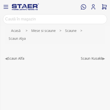
Numele atributului
Valoarea atributului
Acasă
>
Mese si scaune
>
Scaune
>
Scaun Alya
◀
Scaun Alfa
Scaun Kusakli
▶