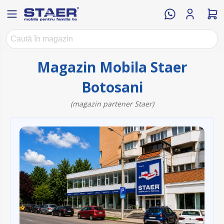
Magazin Mobila Staer
Botosani
(magazin partener Staer)