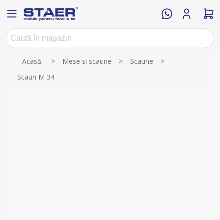
Numele atributului
Valoarea atributului
Acasă
>
Mese si scaune
>
Scaune
>
Scaun M 34