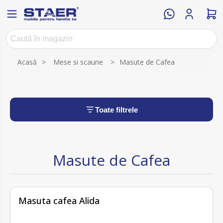
Acasă
>
Mese si scaune
>
Masute de Cafea
Toate filtrele
Masute de Cafea
fără recenzii
Masuta cafea Alida