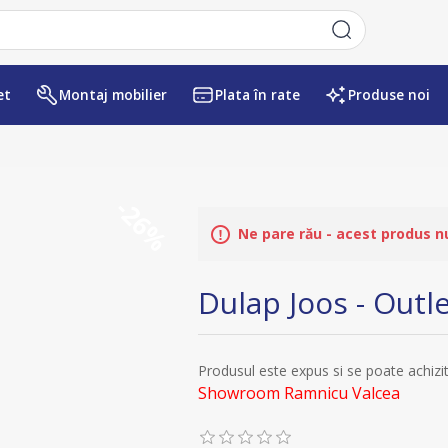
et
Montaj mobilier
Plata în rate
Produse noi
Numele atributului
Valoarea atr
-26%
Ne pare rău - acest produs n
Dulap Joos - Outl
Produsul este expus si se poate achizi
Showroom Ramnicu Valcea