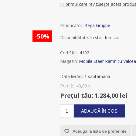
Fii primul care revizuiește acest produ
Producător:
Bega Gruppe
-30%
-50%
Disponibilitate:
In stoc furnizor
Cod SKU:
4102
Magazin:
Mobila Staer Ramnicu Valcea
Data livrării:
1 saptamana
Preț:
2.140,00 lei
Prețul tău:
1.284,00 lei
ADAUGĂ ÎN COȘ
Adaugă la lista de preferinte