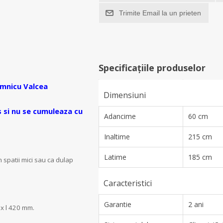
Trimite Email la un prieten
Specificațiile produselor
mnicu Valcea
Dimensiuni
 si nu se cumuleaza cu
Adancime
60 cm
Inaltime
215 cm
Latime
185 cm
in spatii mici sau ca dulap
Caracteristici
Garantie
2 ani
 x l 420 mm.