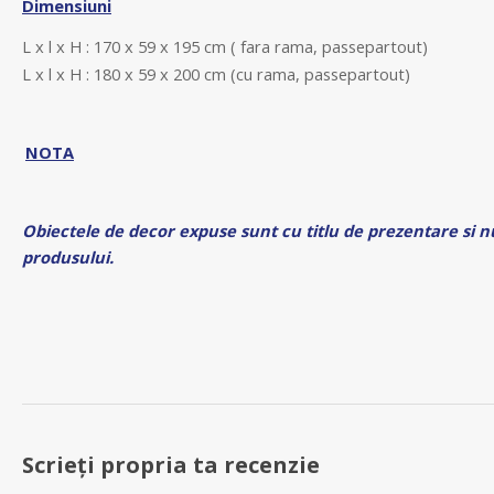
Dimensiuni
L x l x H : 170 x 59 x 195 cm ( fara rama, passepartout)
L x l x H : 180 x 59 x 200 cm (cu rama, passepartout)
NOTA
Obiectele de decor expuse sunt cu titlu de prezentare si n
produsului.
Scrieți propria ta recenzie