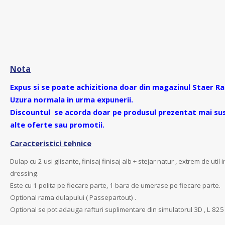
Nota
Expus si se poate achizitiona doar din magazinul
Staer Ra
Uzura normala in urma expunerii.
Discountul se acorda doar pe produsul prezentat mai sus
alte oferte sau promotii.
Caracteristici tehnice
Dulap cu 2 usi glisante, finisaj finisaj alb + stejar natur , extrem de util 
dressing.
Este cu 1 polita pe fiecare parte, 1 bara de umerase pe fiecare parte.
Optional rama dulapului ( Passepartout) .
Optional se pot adauga rafturi suplimentare din simulatorul 3D , L 825