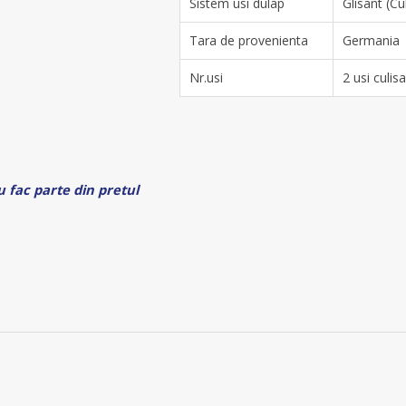
Sistem usi dulap
Glisant (Cu
Tara de provenienta
Germania
Nr.usi
2 usi culis
u fac parte din pretul