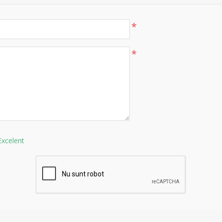
*
*
Excelent