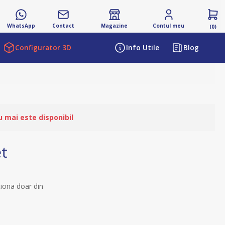
WhatsApp
Contact
Magazine
Contul meu
(0)
Configurator 3D
Info Utile
Blog
ibutului
u mai este disponibil
et
tiona doar din