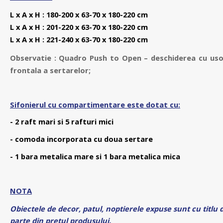
L x A x H : 180-200 x 63-70 x 180-220 cm
L x A x H : 201-220
x 63-70 x 180-220 cm
L x A x H : 221-240 x 63-70 x 180-220 cm
Observatie : Quadro Push to Open – deschiderea cu us
frontala a sertarelor;
Sifonierul cu compartimentare este dotat cu:
- 2 raft mari si 5 rafturi mici
- comoda incorporata cu doua sertare
- 1 bara metalica mare si 1 bara metalica mica
NOTA
Obiectele de decor, patul, noptierele expuse sunt cu titlu 
parte din pretul produsului.