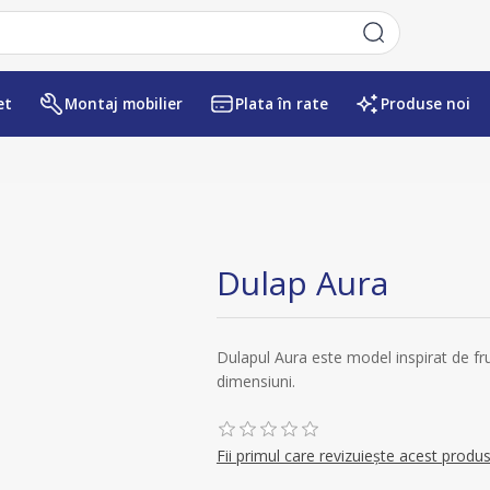
et
Montaj mobilier
Plata în rate
Produse noi
Numele atributului
Valoarea atr
Dulap Aura
Dulapul Aura este model inspirat de fru
dimensiuni.
Fii primul care revizuiește acest produ