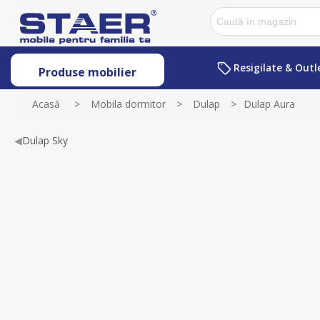
Resigilate & Outl
Produse mobilier
Acasă
>
Mobila dormitor
>
Dulap
>
Dulap Aura
◀
Dulap Sky