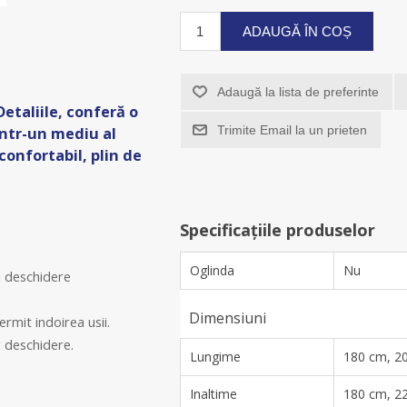
ADAUGĂ ÎN COȘ
Adaugă la lista de preferinte
etaliile, conferă o
Trimite Email la un prieten
intr-un mediu al
confortabil, plin de
Specificațiile produselor
Oglinda
Nu
u deschidere
Dimensiuni
rmit indoirea usii.
u deschidere.
Lungime
180 cm, 2
Inaltime
180 cm, 2