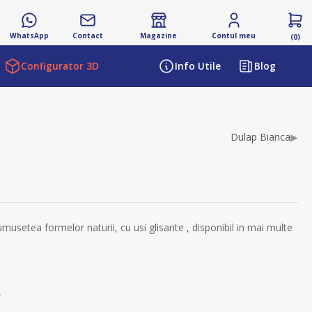
WhatsApp
Contact
Magazine
Contul meu
(0)
Configurator 3D
Info Utile
Blog
ibutului
Dulap Bianca
▶
musetea formelor naturii, cu usi glisante , disponibil in mai multe
s