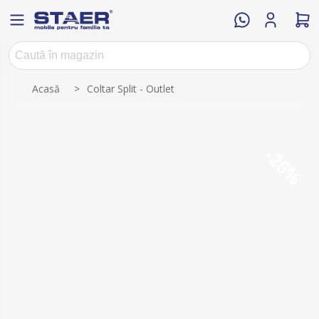
Numele atributului
Valoarea atributului
Acasă
>
Coltar Split - Outlet
-26%