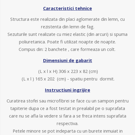
Caracteristici tehnice
Structura este realizata din placi aglomerate din lemn, cu
rezistenta din lemn de fag.
Sezuturile sunt realizate cu miez elastic (din arcuri) si spuma
poliuretanica. Poate fi utilizat noapte de noapte.
Compus din: 2 banchete , care formeaza un colt.
Dimensiuni de gabarit
(L x l x H) 306 x 223 x 82 (cm)
(L x l ) 165 x 202 (cm) - spatiu pentru dormit.
Instructiuni ingrijire
Curatirea stofei sau microfibrei se face cu un sampon pentru
tapiterie dupa ce a fost testat in prealabil pe o suprafata
care nu se afla la vedere si fara a se freca intens suprafata
respectiva.
Petele minore se pot indeparta cu un burete inmuiat in