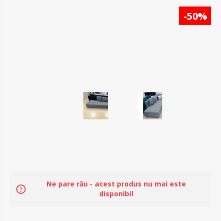
-30%
-50%
Ne pare rău - acest produs nu mai este
disponibil