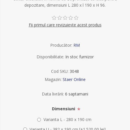
depozitare, dimensiuni L 280 x l 190 x H 96.
Fii primul care revizuiește acest produs
Producător:
RM
Disponibilitate:
In stoc furnizor
Cod SKU:
3048
Magazin:
Staer Online
Data livrării:
6 saptamani
*
Dimensiuni
Varianta L - 280 x 190 cm
Varianta U - 382 x 190 cm [+1.520,00 lei]