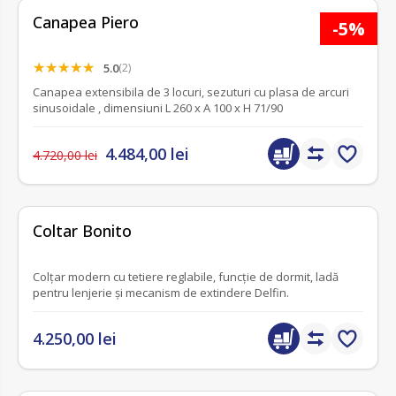
Canapea Piero
-5%
5.0
(2)
Canapea extensibila de 3 locuri, sezuturi cu plasa de arcuri
sinusoidale , dimensiuni L 260 x A 100 x H 71/90
4.484,00 lei
4.720,00 lei
nou
fără recenzii
Coltar Bonito
Colțar modern cu tetiere reglabile, funcție de dormit, ladă
pentru lenjerie și mecanism de extindere Delfin.
4.250,00 lei