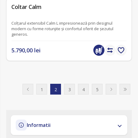
fără recenzii
Coltar Calm
Colțarul extensibil Calm L impresionează prin designul
modern cu forme rotunjite și confortul oferit de șezutul
generos.
5.790,00 lei
1
2
3
4
5
Informatii