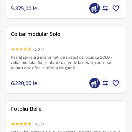
5.375,00 lei
Coltar modular Solo
5.0
(1)
Răsfățați-vă și transformați-vă spațiul de locuit cu SOLO -
coltar modular fix , realizat cu atenție la detalii, conceput
pentru a vă oferi confort și eleganță.
6.220,00 lei
Fotoliu Belle
4.5
(2)
Fotoliu fix , materiale si culori variate , dimensiuni L 88 x A 85 x