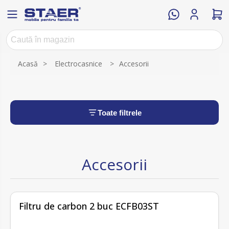
Acasă
>
Electrocasnice
>
Accesorii
Toate filtrele
Accesorii
fără recenzii
Filtru de carbon 2 buc ECFB03ST