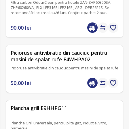
Filtru carbon OdourClean pentru hotele ZAN-ZHP60350SA,
ZHP60260WA ; ELX-LFP316S,LFP216S ; AEG - DPB2621S. Se
recomandă înlocuirea la 4/6 luni. Conţinut pachet 2 buc.
90,00 lei
fără recenzii
Picioruse antivibratie din cauciuc pentru
masini de spalat rufe E4WHPA02
Picioruse antivibratie din cauciuc pentru masini de spalat rufe
50,00 lei
fără recenzii
Plancha grill E9HHPG11
Plancha Grill universala, pentru plite gaz, inductie, vitro,
barbecue.