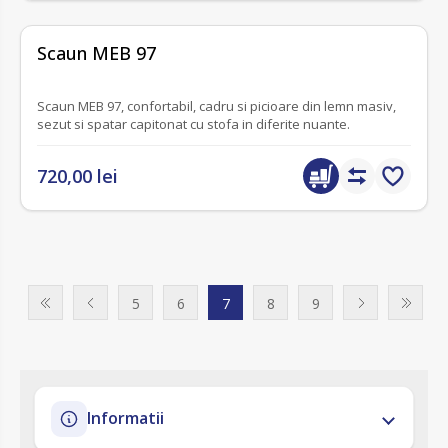
fără recenzii
Scaun MEB 97
Scaun MEB 97, confortabil, cadru si picioare din lemn masiv,
sezut si spatar capitonat cu stofa in diferite nuante.
720,00 lei
5
6
7
8
9
Informatii