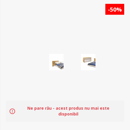
-30%
-50%
Ne pare rău - acest produs nu mai este
disponibil