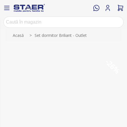
Numele atributului
Valoarea atributului
Acasă
>
Set dormitor Briliant - Outlet
-26%