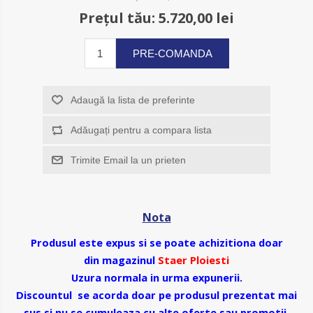
Prețul tău:
5.720,00 lei
PRE-COMANDA
Adaugă la lista de preferinte
Adăugați pentru a compara lista
Trimite Email la un prieten
Nota
Produsul este expus si se poate achizitiona doar
din magazinul
Staer Ploiesti
Uzura normala in urma expunerii.
Discountul se acorda doar pe produsul prezentat mai
sus si nu se cumuleaza cu alte oferte sau promotii.