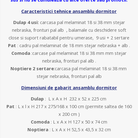
Caracteristici tehnice ansamblu dormitor
Dulap 4 usi:
carcasa pal melaminat 18 si 38 mm stejar
nebraska, fronturi pal alb , balamale cu deschidere soft
close si suport rabatabil pentru umerase, 9 usi + 2 sertare
Pat
: cadru pal melaminat de 18 mm stejar nebraska + alb
.
Comoda
:carcase pal melaminat 18 si 38 mm mm stejar
nebraska, fronturi pal alb .
Noptiere 2 sertare
:carcasa pal melaminat 18 si 38 mm
stejar nebraska, fronturi pal alb
Dimensiuni de gabarit ansamblu dormitor
Dulap
:
L x A x H 232 x 52 x 225 cm
Pat
: L x l x H 217 x 275/168 x 100 cm (permite saltea de 160
x 200 cm )
Comoda
: L x A x H 127 x 50 x 74 cm
Noptiera
: L x A x H 52,5 x 43,5 x 32 cm