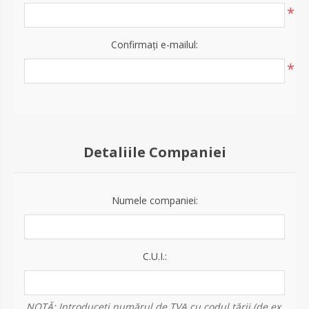
*
Confirmați e-mailul:
*
Detaliile Companiei
Numele companiei:
C.U.I.:
NOTĂ: Introduceți numărul de TVA cu codul țării (de ex.