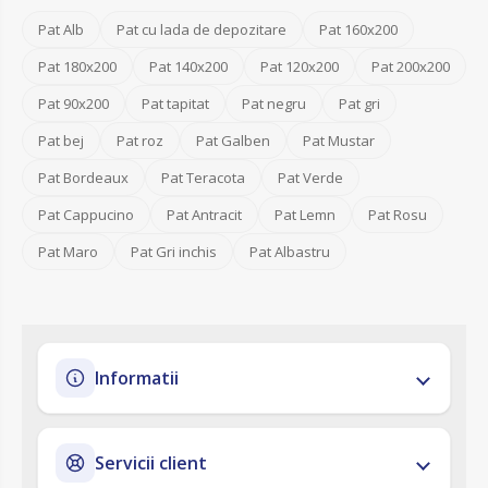
Pat Alb
Pat cu lada de depozitare
Pat 160x200
Pat 180x200
Pat 140x200
Pat 120x200
Pat 200x200
Pat 90x200
Pat tapitat
Pat negru
Pat gri
Pat bej
Pat roz
Pat Galben
Pat Mustar
Pat Bordeaux
Pat Teracota
Pat Verde
Pat Cappucino
Pat Antracit
Pat Lemn
Pat Rosu
Pat Maro
Pat Gri inchis
Pat Albastru
Informatii
Servicii client