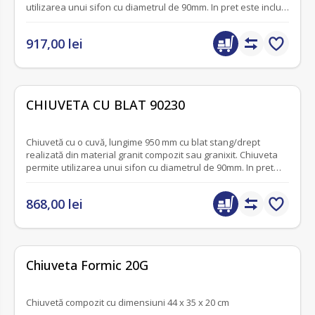
utilizarea unui sifon cu diametrul de 90mm. In pret este inclus
un sifon italian cu ventil din otel si orificiu pentru conectarea
masinii de spalat vase si masinii de spalat.
917,00 lei
fără recenzii
CHIUVETA CU BLAT 90230
Chiuvetă cu o cuvă, lungime 950 mm cu blat stang/drept
realizată din material granit compozit sau granixit. Chiuveta
permite utilizarea unui sifon cu diametrul de 90mm. In pret
este inclus un sifon italian cu ventil din otel si orificiu pentru
conectarea masinii de spalat vase si masinii de spalat.
868,00 lei
fără recenzii
Chiuveta Formic 20G
Chiuvetă compozit cu dimensiuni 44 x 35 x 20 cm