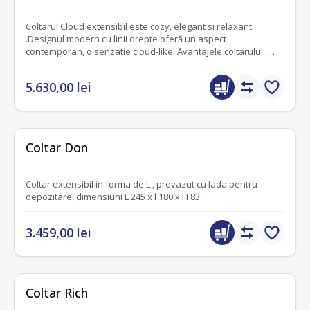
Coltarul Cloud extensibil este cozy, elegant si relaxant
.Designul modern cu linii drepte oferă un aspect
contemporan, o senzatie cloud-like. Avantajele coltarului :
extensie tip sertar, tetiere rabatabile și spațiu generos de
depozitare.
5.630,00 lei
fără recenzii
Coltar Don
Coltar extensibil in forma de L , prevazut cu lada pentru
depozitare, dimensiuni L 245 x l 180 x H 83.
3.459,00 lei
Coltar Rich