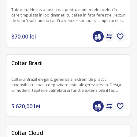
Taburetul Helios a fost creat pentru momentele acelea în
care timpul stă în loc: dimineți cu cafea în fața ferestrei, lecturi
de seară sub lumina caldă a veiozei sau pur și simplu acele
minute de liniște după o zi cu multe provocari. Acasă tocmai a
devenit locul tău preferat din lume.
870,00 lei
fără recenzii
Coltar Brazil
Coltarul Brazil elegant, generos si extrem de practic ,
extensibil cu spatiu depozitare este alegerea ideala. Design-
ul modern, tapiterie catifelata si functia extensibila il fac
piesa centrala a oricarui living.
5.620,00 lei
fără recenzii
Coltar Cloud