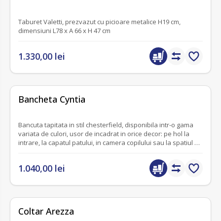
Taburet Valetti, prezvazut cu picioare metalice H19 cm,
dimensiuni L78 x A 66 x H 47 cm
1.330,00 lei
fără recenzii
Bancheta Cyntia
Bancuta tapitata in stil chesterfield, disponibila intr-o gama
variata de culori, usor de incadrat in orice decor: pe hol la
intrare, la capatul patului, in camera copilului sau la spatiul de
joaca.
1.040,00 lei
fără recenzii
Coltar Arezza