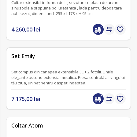
Coltar extensibil in forma de L , sezuturi cu plasa de arcuri
sinusoidale si spuma poliuretanica , lada pentru depozitare
aub sezut, dimensiuni L 255 x l 178 x H 95 cm.
4.260,00 lei
fără recenzii
Set Emily
Set compus din canapea extensibila 3L + 2 fotolii. Liniile
elegante ascund extensia metalica. Piesa centrală a livingului
tău ziua, un pat pentru oaspeți noaptea.
7.175,00 lei
Coltar Atom