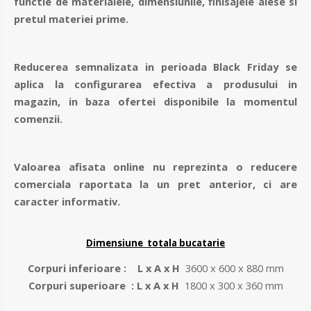
functie de materialele, dimensiunile, finisajele alese si
pretul materiei prime.
Reducerea semnalizata in perioada Black Friday se
aplica la configurarea efectiva a produsului in
magazin, in baza ofertei disponibile la momentul
comenzii.
Valoarea afisata online nu reprezinta o reducere
comerciala raportata la un pret anterior, ci are
caracter informativ.
Dimensiune totala bucatarie
Corpuri inferioare : L x A x H
3600 x 600 x 880 mm
Corpuri superioare : L x A x H
1800 x 300 x 360 mm